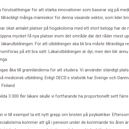
a förutsättningar för att stärka innovationer som baserar sig på med
te tillräckligt många människor för denna växande sektor, som lider br
ar ökat antalet platser på högskolorna med ett stort belopp har de
 öppna mycket få nya platser inom det område där det råder mest up
läkarutbildningen. För att utbildningen ska bli bra måste tillräckliga 
omföras på ett bra sätt. Läkarutbildningen är dyr, men den blir ännu 
ånga.
as åka till grannländerna för att studera. Vi använder ständigt plats
st på medicinsk utbildning. Enligt OECD:s statistik har Sverige och Dan
 Finland.
lda 3 000 fler läkare skulle vi fortfarande ha proportionellt sett färre
n vi till exempel ta ett nytt grepp om bristen på psykiatriker. Eftersom
pecialisterna kommer att gå i pension under de kommande tio åren är d