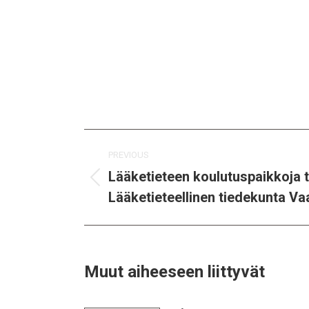
Post
PREVIOUS
navigation
Lääketieteen koulutuspaikkoja t
Previous
Lääketieteellinen tiedekunta Va
post:
Muut aiheeseen liittyvät