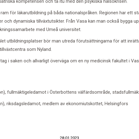
kiatriska kompetensen och ta itu med den psykiska hälsokrisen.
a ram
för läkarutbildning på båda nationalspråken. Regionen har ett st
ner och dynamiska tillväxtutsikter. Från Vasa kan man också bygga upp
rskningssamarbete med Umeå universitet.
et utbildningsplatser bör man utreda förutsättningarna för att inrät
stillväxtcentra som Nyland.
 tag i saken och allvarligt överväga om en ny medicinsk fakultet i V
n), fullmäktigeledamot i Österbottens välfärdsområde, stadsfullmäk
ön), riksdagsledamot, medlem av ekonomiutskottet, Helsingfors
28.01.2023