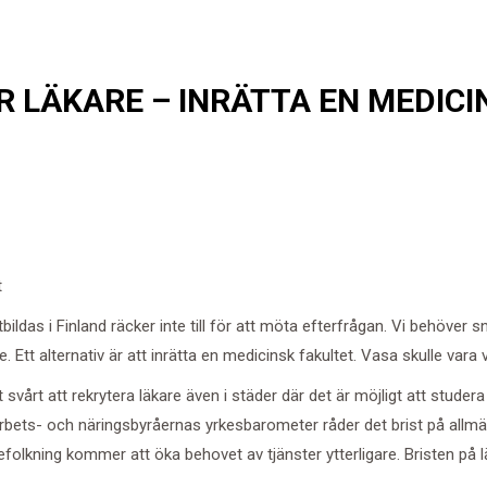
R LÄKARE – INRÄTTA EN MEDICI
t
ildas i Finland räcker inte till för att möta efterfrågan. Vi behöver sn
re. Ett alternativ är att inrätta en medicinsk fakultet. Vasa skulle vara 
 svårt att rekrytera läkare även i städer där det är möjligt att studera
 Arbets- och näringsbyråernas yrkesbarometer råder det brist på allmä
efolkning kommer att öka behovet av tjänster ytterligare. Bristen på