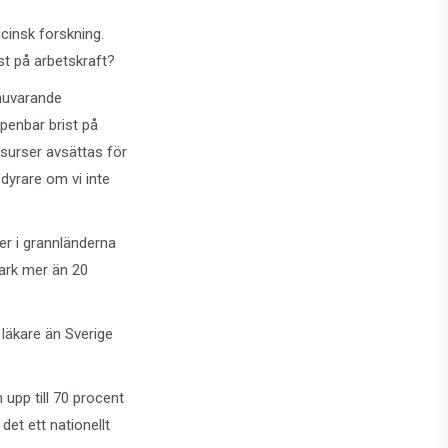
icinsk forskning.
ist på arbetskraft?
 nuvarande
penbar brist på
resurser avsättas för
dyrare om vi inte
er i grannländerna
mark mer än 20
 läkare än Sverige
 upp till 70 procent
et ett nationellt