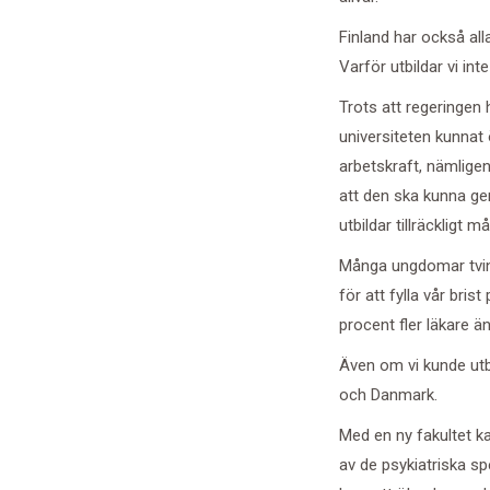
Finland har också all
Varför utbildar vi in
Trots att regeringen
h
universiteten kunnat
arbetskraft, nämligen 
att den ska kunna gen
utbildar tillräckligt m
Många ungdomar tving
för att fylla vår bri
procent fler läkare än
Även om vi kunde utbi
och Danmark.
Med en ny fakultet
ka
av de psykiatriska s