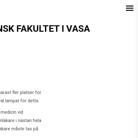
NSK FAKULTET I VASA
arast fler platser för
väl lämpat för detta.
 medicin vid
nläkare i nästan hela
 läkare måste tas på