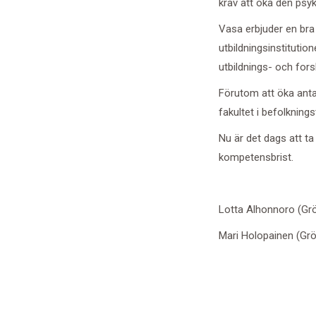
krav att öka den psy
Vasa erbjuder en br
utbildningsinstitutio
utbildnings- och fo
Förutom att öka antal
fakultet i befolkning
Nu är det dags att ta
kompetensbrist.
Lotta Alhonnoro (Grö
Mari Holopainen (Gr