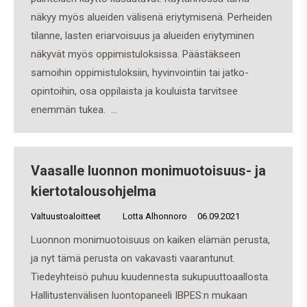
näkyy myös alueiden välisenä eriytymisenä. Perheiden
tilanne, lasten eriarvoisuus ja alueiden eriytyminen
näkyvät myös oppimistuloksissa. Päästäkseen
samoihin oppimistuloksiin, hyvinvointiin tai jatko-
opintoihin, osa oppilaista ja kouluista tarvitsee
enemmän tukea. …
Vaasalle luonnon monimuotoisuus- ja
kiertotalousohjelma
Valtuustoaloitteet
By
Lotta Alhonnoro
06.09.2021
Luonnon monimuotoisuus on kaiken elämän perusta,
ja nyt tämä perusta on vakavasti vaarantunut.
Tiedeyhteisö puhuu kuudennesta sukupuuttoaallosta.
Hallitustenvälisen luontopaneeli IBPES:n mukaan