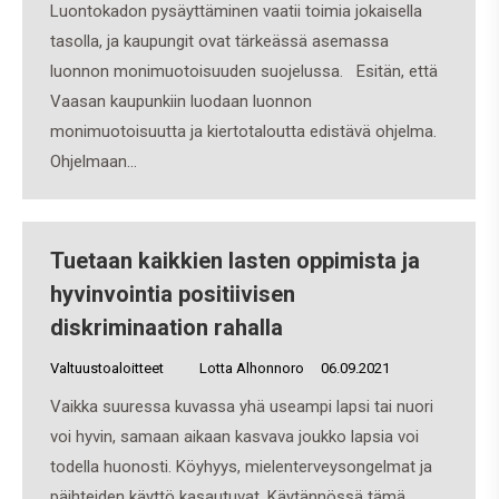
Luontokadon pysäyttäminen vaatii toimia jokaisella
tasolla, ja kaupungit ovat tärkeässä asemassa
luonnon monimuotoisuuden suojelussa. Esitän, että
Vaasan kaupunkiin luodaan luonnon
monimuotoisuutta ja kiertotaloutta edistävä ohjelma.
Ohjelmaan…
Tuetaan kaikkien lasten oppimista ja
hyvinvointia positiivisen
diskriminaation rahalla
Valtuustoaloitteet
By
Lotta Alhonnoro
06.09.2021
Vaikka suuressa kuvassa yhä useampi lapsi tai nuori
voi hyvin, samaan aikaan kasvava joukko lapsia voi
todella huonosti. Köyhyys, mielenterveysongelmat ja
päihteiden käyttö kasautuvat. Käytännössä tämä