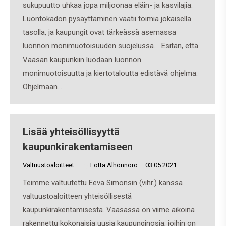
sukupuutto uhkaa jopa miljoonaa eläin- ja kasvilajia.
Luontokadon pysäyttäminen vaatii toimia jokaisella
tasolla, ja kaupungit ovat tärkeässä asemassa
luonnon monimuotoisuuden suojelussa. Esitän, että
Vaasan kaupunkiin luodaan luonnon
monimuotoisuutta ja kiertotaloutta edistävä ohjelma.
Ohjelmaan…
Lisää yhteisöllisyyttä
kaupunkirakentamiseen
Valtuustoaloitteet
By
Lotta Alhonnoro
03.05.2021
Teimme valtuutettu Eeva Simonsin (vihr.) kanssa
valtuustoaloitteen yhteisöllisestä
kaupunkirakentamisesta. Vaasassa on viime aikoina
rakennettu kokonaisia uusia kaupunginosia, joihin on