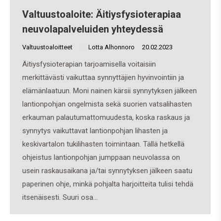
Valtuustoaloite: Äitiysfysioterapiaa
neuvolapalveluiden yhteydessä
Valtuustoaloitteet
By
Lotta Alhonnoro
20.02.2023
Äitiysfysioterapian tarjoamisella voitaisiin
merkittävästi vaikuttaa synnyttäjien hyvinvointiin ja
elämänlaatuun. Moni nainen kärsii synnytyksen jälkeen
lantionpohjan ongelmista sekä suorien vatsalihasten
erkauman palautumattomuudesta, koska raskaus ja
synnytys vaikuttavat lantionpohjan lihasten ja
keskivartalon tukilihasten toimintaan. Tällä hetkellä
ohjeistus lantionpohjan jumppaan neuvolassa on
usein raskausaikana ja/tai synnytyksen jälkeen saatu
paperinen ohje, minkä pohjalta harjoitteita tulisi tehdä
itsenäisesti. Suuri osa…