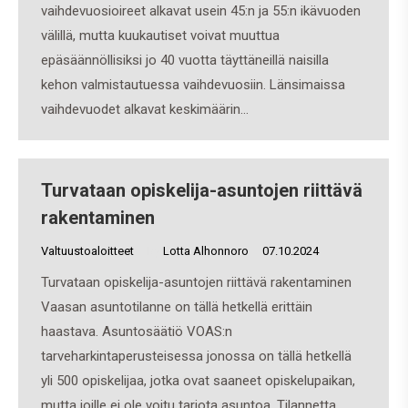
vaihdevuosioireet alkavat usein 45:n ja 55:n ikävuoden
välillä, mutta kuukautiset voivat muuttua
epäsäännöllisiksi jo 40 vuotta täyttäneillä naisilla
kehon valmistautuessa vaihdevuosiin. Länsimaissa
vaihdevuodet alkavat keskimäärin…
Turvataan opiskelija-asuntojen riittävä
rakentaminen
Valtuustoaloitteet
By
Lotta Alhonnoro
07.10.2024
Turvataan opiskelija-asuntojen riittävä rakentaminen
Vaasan asuntotilanne on tällä hetkellä erittäin
haastava. Asuntosäätiö VOAS:n
tarveharkintaperusteisessa jonossa on tällä hetkellä
yli 500 opiskelijaa, jotka ovat saaneet opiskelupaikan,
mutta joille ei ole voitu tarjota asuntoa. Tilannetta