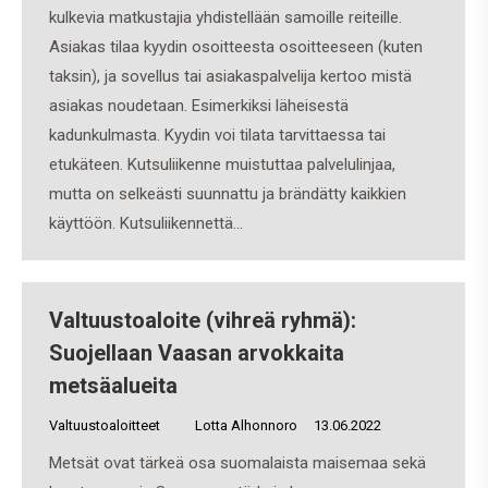
kulkevia matkustajia yhdistellään samoille reiteille.
Asiakas tilaa kyydin osoitteesta osoitteeseen (kuten
taksin), ja sovellus tai asiakaspalvelija kertoo mistä
asiakas noudetaan. Esimerkiksi läheisestä
kadunkulmasta. Kyydin voi tilata tarvittaessa tai
etukäteen. Kutsuliikenne muistuttaa palvelulinjaa,
mutta on selkeästi suunnattu ja brändätty kaikkien
käyttöön. Kutsuliikennettä…
Valtuustoaloite (vihreä ryhmä):
Suojellaan Vaasan arvokkaita
metsäalueita
Valtuustoaloitteet
By
Lotta Alhonnoro
13.06.2022
Metsät ovat tärkeä osa suomalaista maisemaa sekä