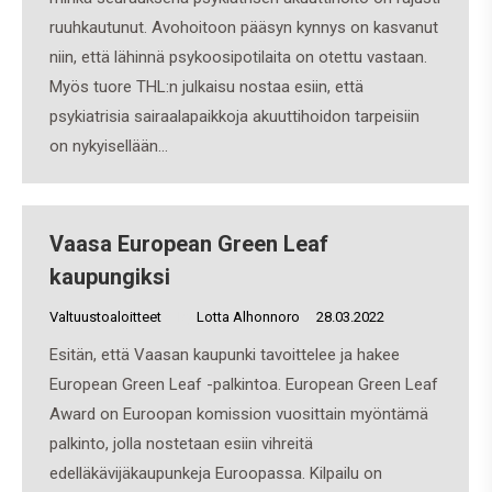
ruuhkautunut. Avohoitoon pääsyn kynnys on kasvanut
niin, että lähinnä psykoosipotilaita on otettu vastaan.
Myös tuore THL:n julkaisu nostaa esiin, että
psykiatrisia sairaalapaikkoja akuuttihoidon tarpeisiin
on nykyisellään…
Vaasa European Green Leaf
kaupungiksi
Valtuustoaloitteet
By
Lotta Alhonnoro
28.03.2022
Esitän, että Vaasan kaupunki tavoittelee ja hakee
European Green Leaf -palkintoa. European Green Leaf
Award on Euroopan komission vuosittain myöntämä
palkinto, jolla nostetaan esiin vihreitä
edelläkävijäkaupunkeja Euroopassa. Kilpailu on