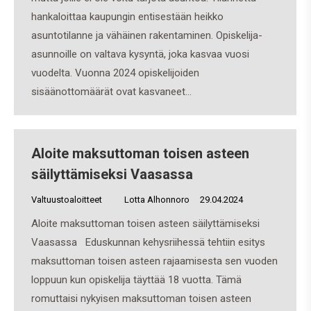
hankaloittaa kaupungin entisestään heikko
asuntotilanne ja vähäinen rakentaminen. Opiskelija-
asunnoille on valtava kysyntä, joka kasvaa vuosi
vuodelta. Vuonna 2024 opiskelijoiden
sisäänottomäärät ovat kasvaneet…
Aloite maksuttoman toisen asteen
säilyttämiseksi Vaasassa
Valtuustoaloitteet
By
Lotta Alhonnoro
29.04.2024
Aloite maksuttoman toisen asteen säilyttämiseksi
Vaasassa Eduskunnan kehysriihessä tehtiin esitys
maksuttoman toisen asteen rajaamisesta sen vuoden
loppuun kun opiskelija täyttää 18 vuotta. Tämä
romuttaisi nykyisen maksuttoman toisen asteen