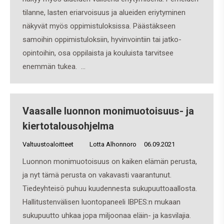
tilanne, lasten eriarvoisuus ja alueiden eriytyminen
näkyvät myös oppimistuloksissa. Päästäkseen
samoihin oppimistuloksiin, hyvinvointiin tai jatko-
opintoihin, osa oppilaista ja kouluista tarvitsee
enemmän tukea. …
Vaasalle luonnon monimuotoisuus- ja
kiertotalousohjelma
Valtuustoaloitteet
By
Lotta Alhonnoro
06.09.2021
Luonnon monimuotoisuus on kaiken elämän perusta,
ja nyt tämä perusta on vakavasti vaarantunut.
Tiedeyhteisö puhuu kuudennesta sukupuuttoaallosta.
Hallitustenvälisen luontopaneeli IBPES:n mukaan
sukupuutto uhkaa jopa miljoonaa eläin- ja kasvilajia.