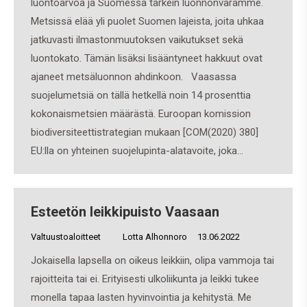
luontoarvoa ja Suomessa tärkein luonnonvaramme.
Metsissä elää yli puolet Suomen lajeista, joita uhkaa
jatkuvasti ilmastonmuutoksen vaikutukset sekä
luontokato. Tämän lisäksi lisääntyneet hakkuut ovat
ajaneet metsäluonnon ahdinkoon. Vaasassa
suojelumetsiä on tällä hetkellä noin 14 prosenttia
kokonaismetsien määrästä. Euroopan komission
biodiversiteettistrategian mukaan [COM(2020) 380]
EU:lla on yhteinen suojelupinta-alatavoite, joka…
Esteetön leikkipuisto Vaasaan
Valtuustoaloitteet
By
Lotta Alhonnoro
13.06.2022
Jokaisella lapsella on oikeus leikkiin, olipa vammoja tai
rajoitteita tai ei. Erityisesti ulkoliikunta ja leikki tukee
monella tapaa lasten hyvinvointia ja kehitystä. Me