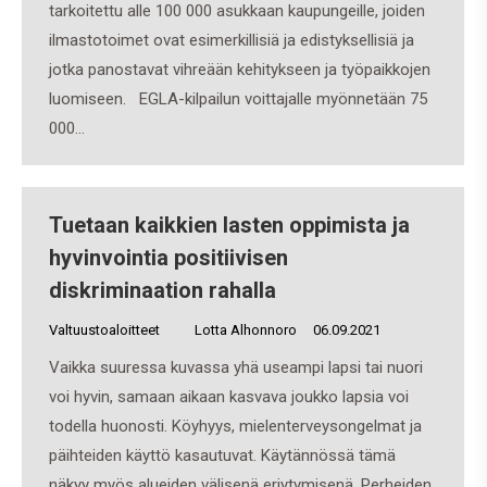
tarkoitettu alle 100 000 asukkaan kaupungeille, joiden
ilmastotoimet ovat esimerkillisiä ja edistyksellisiä ja
jotka panostavat vihreään kehitykseen ja työpaikkojen
luomiseen. EGLA-kilpailun voittajalle myönnetään 75
000…
Tuetaan kaikkien lasten oppimista ja
hyvinvointia positiivisen
diskriminaation rahalla
Valtuustoaloitteet
By
Lotta Alhonnoro
06.09.2021
Vaikka suuressa kuvassa yhä useampi lapsi tai nuori
voi hyvin, samaan aikaan kasvava joukko lapsia voi
todella huonosti. Köyhyys, mielenterveysongelmat ja
päihteiden käyttö kasautuvat. Käytännössä tämä
näkyy myös alueiden välisenä eriytymisenä. Perheiden