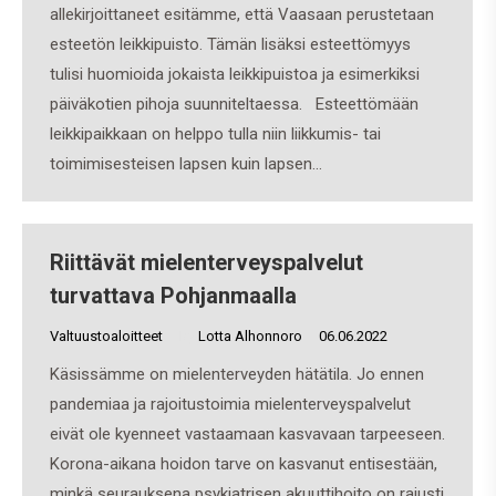
allekirjoittaneet esitämme, että Vaasaan perustetaan
esteetön leikkipuisto. Tämän lisäksi esteettömyys
tulisi huomioida jokaista leikkipuistoa ja esimerkiksi
päiväkotien pihoja suunniteltaessa. Esteettömään
leikkipaikkaan on helppo tulla niin liikkumis- tai
toimimisesteisen lapsen kuin lapsen…
Riittävät mielenterveyspalvelut
turvattava Pohjanmaalla
Valtuustoaloitteet
By
Lotta Alhonnoro
06.06.2022
Käsissämme on mielenterveyden hätätila. Jo ennen
pandemiaa ja rajoitustoimia mielenterveyspalvelut
eivät ole kyenneet vastaamaan kasvavaan tarpeeseen.
Korona-aikana hoidon tarve on kasvanut entisestään,
minkä seurauksena psykiatrisen akuuttihoito on rajusti