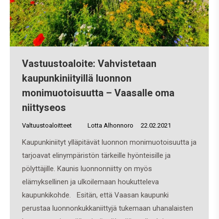
Vastuustoaloite: Vahvistetaan
kaupunkiniityillä luonnon
monimuotoisuutta – Vaasalle oma
niittyseos
Valtuustoaloitteet
By
Lotta Alhonnoro
22.02.2021
Kaupunkiniityt ylläpitävät luonnon monimuotoisuutta ja
tarjoavat elinympäristön tärkeille hyönteisille ja
pölyttäjille. Kaunis luonnonniitty on myös
elämyksellinen ja ulkoilemaan houkutteleva
kaupunkikohde. Esitän, että Vaasan kaupunki
perustaa luonnonkukkaniittyjä tukemaan uhanalaisten