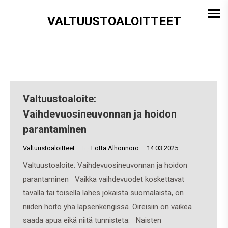
VALTUUSTOALOITTEET
Valtuustoaloite:
Vaihdevuosineuvonnan ja hoidon
parantaminen
Valtuustoaloitteet
By
Lotta Alhonnoro
14.03.2025
Valtuustoaloite: Vaihdevuosineuvonnan ja hoidon
parantaminen Vaikka vaihdevuodet koskettavat
tavalla tai toisella lähes jokaista suomalaista, on
niiden hoito yhä lapsenkengissä. Oireisiin on vaikea
saada apua eikä niitä tunnisteta. Naisten