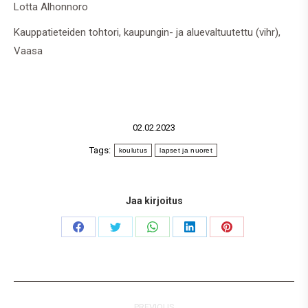
Lotta Alhonnoro
Kauppatieteiden tohtori, kaupungin- ja aluevaltuutettu (vihr),
Vaasa
02.02.2023
Tags:
koulutus
lapset ja nuoret
Jaa kirjoitus
Share
Share
Share
Share
Share
on
on
on
on
on
Facebook
Twitter
WhatsApp
LinkedIn
Pinterest
Post
PREVIOUS