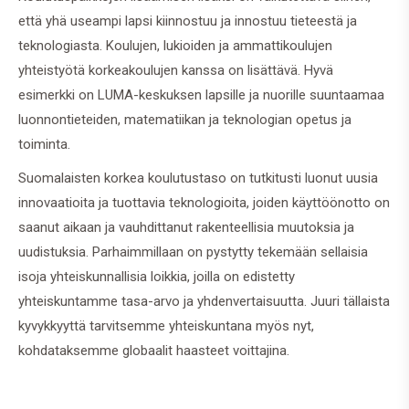
että yhä useampi lapsi kiinnostuu ja innostuu tieteestä ja
teknologiasta. Koulujen, lukioiden ja ammattikoulujen
yhteistyötä korkeakoulujen kanssa on lisättävä. Hyvä
esimerkki on LUMA-keskuksen lapsille ja nuorille suuntaamaa
luonnontieteiden, matematiikan ja teknologian opetus ja
toiminta.
Suomalaisten korkea koulutustaso on tutkitusti luonut uusia
innovaatioita ja tuottavia teknologioita, joiden käyttöönotto on
saanut aikaan ja vauhdittanut rakenteellisia muutoksia ja
uudistuksia. Parhaimmillaan on pystytty tekemään sellaisia
isoja yhteiskunnallisia loikkia, joilla on edistetty
yhteiskuntamme tasa-arvo ja yhdenvertaisuutta. Juuri tällaista
kyvykkyyttä tarvitsemme yhteiskuntana myös nyt,
kohdataksemme globaalit haasteet voittajina.