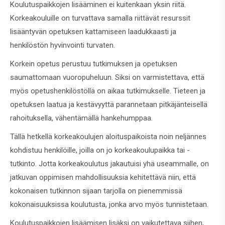
Koulutuspaikkojen lisääminen ei kuitenkaan yksin riitä.
Korkeakouluille on turvattava samalla riittävät resurssit
lisääntyvän opetuksen kattamiseen laadukkaasti ja
henkilöstön hyvinvointi turvaten.
Korkein opetus perustuu tutkimuksen ja opetuksen
saumattomaan vuoropuheluun. Siksi on varmistettava, että
myös opetushenkilöstöllä on aikaa tutkimukselle. Tieteen ja
opetuksen laatua ja kestävyyttä parannetaan pitkäjänteisellä
rahoituksella, vähentämällä hankehumppaa.
Tällä hetkellä korkeakoulujen aloituspaikoista noin neljännes
kohdistuu henkilöille, joilla on jo korkeakoulupaikka tai -
tutkinto. Jotta korkeakoulutus jakautuisi yhä useammalle, on
jatkuvan oppimisen mahdollisuuksia kehitettävä niin, että
kokonaisen tutkinnon sijaan tarjolla on pienemmissä
kokonaisuuksissa koulutusta, jonka arvo myös tunnistetaan.
Koulutuspaikkojen lisäämisen lisäksi on vaikutettava siihen,