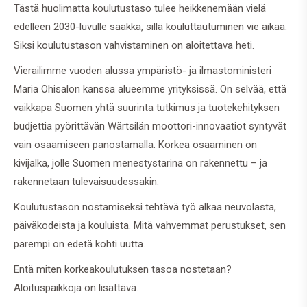
Tästä huolimatta koulutustaso tulee heikkenemään vielä
edelleen 2030-luvulle saakka, sillä kouluttautuminen vie aikaa.
Siksi koulutustason vahvistaminen on aloitettava heti.
Vierailimme vuoden alussa ympäristö- ja ilmastoministeri
Maria Ohisalon kanssa alueemme yrityksissä. On selvää, että
vaikkapa Suomen yhtä suurinta tutkimus ja tuotekehityksen
budjettia pyörittävän Wärtsilän moottori-innovaatiot syntyvät
vain osaamiseen panostamalla. Korkea osaaminen on
kivijalka, jolle Suomen menestystarina on rakennettu – ja
rakennetaan tulevaisuudessakin.
Koulutustason nostamiseksi tehtävä työ alkaa neuvolasta,
päiväkodeista ja kouluista. Mitä vahvemmat perustukset, sen
parempi on edetä kohti uutta.
Entä miten korkeakoulutuksen tasoa nostetaan?
Aloituspaikkoja on lisättävä.