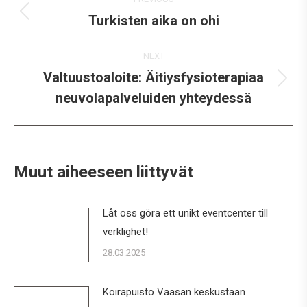
navigation
Turkisten aika on ohi
Previous
post:
NEXT
Valtuustoaloite: Äitiysfysioterapiaa
Next
neuvolapalveluiden yhteydessä
post:
Muut aiheeseen liittyvät
Låt oss göra ett unikt eventcenter till
verklighet!
28.03.2025
Koirapuisto Vaasan keskustaan