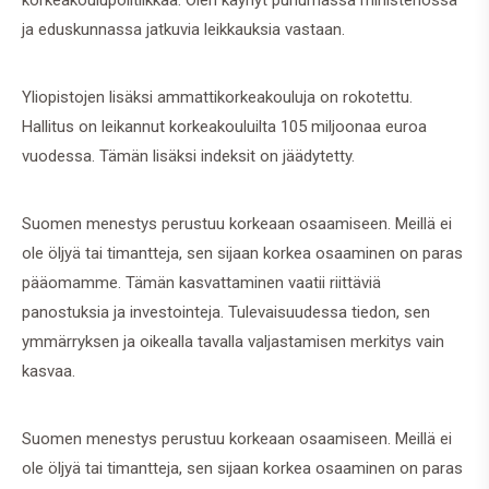
korkeakoulupolitiikkaa. Olen käynyt puhumassa ministeriössä
ja eduskunnassa jatkuvia leikkauksia vastaan.
Yliopistojen lisäksi ammattikorkeakouluja on rokotettu.
Hallitus on leikannut korkeakouluilta 105 miljoonaa euroa
vuodessa. Tämän lisäksi indeksit on jäädytetty.
Suomen menestys perustuu korkeaan osaamiseen. Meillä ei
ole öljyä tai timantteja, sen sijaan korkea osaaminen on paras
pääomamme. Tämän kasvattaminen vaatii riittäviä
panostuksia ja investointeja. Tulevaisuudessa tiedon, sen
ymmärryksen ja oikealla tavalla valjastamisen merkitys vain
kasvaa.
Suomen menestys perustuu korkeaan osaamiseen. Meillä ei
ole öljyä tai timantteja, sen sijaan korkea osaaminen on paras