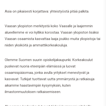
Asia on pikaisesti korjattava: yhteistyöstä pitää palkita.
Vaasan yliopiston merkitystä koko Vaasalle ja laajemmin
alueellemme ei voi kylliksi korostaa. Vaasan yliopiston lisäksi
Vaasan osaamista kasvattaa laaja joukko muita yliopistoja tai
niiden yksiköitä ja ammattikorkeakouluja.
Olemme Suomen suurin opiskelijakaupunki. Korkeakoulut
puskevat nuoria eteenpäin elämässä ja luovat
osaamispääomaa, jonka avulla yritykset menestyvät ja
kasvavat. Tutkijat tuottavat uutta ymmärrystä ja ratkaisuja
aikamme haastavimpiin kysymyksiin, kuten
ilmastonmuutoksen ratkaisemiseen.