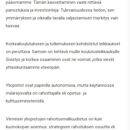
pääomamme. Tämän kasvattaminen vaatii riittäviä
panostuksia ja investointeja. Tulevaisuudessa tiedon, sen
ymmärryksen ja oikealla tavalla valjastamisen merkitys vain
kasvaa.
Korkeakoulutukseen ja tutkimukseen kohdistetut leikkaukset
on peruttava. Samoin on tehtävä muille koulutusleikkauksille.
Sivistys ja korkea osaaminen ovat ne voimat, jotka vievät
yhteiskuntaamme eteenpäin.
Yliopistot ovat paperilla autonomisia, mutta käytännössä
määräysvalta on rahoittajalla eli opetus- ja
kulttuuriministeriöllä.
Viimeisin yliopistojen rahoitusmalliuudistus on kuin
kuonokopan asennus: strategisen rahoituksen osuutta eli