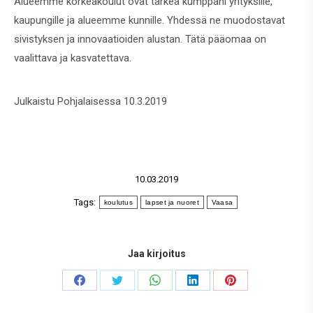
Alueemme korkeakoulut ovat tärkeä kumppani yrityksille,
kaupungille ja alueemme kunnille. Yhdessä ne muodostavat
sivistyksen ja innovaatioiden alustan. Tätä pääomaa on
vaalittava ja kasvatettava.
Julkaistu Pohjalaisessa 10.3.2019
10.03.2019
Tags:
koulutus
lapset ja nuoret
Vaasa
Jaa kirjoitus
Share
Share
Share
Share
Share
on
on
on
on
on