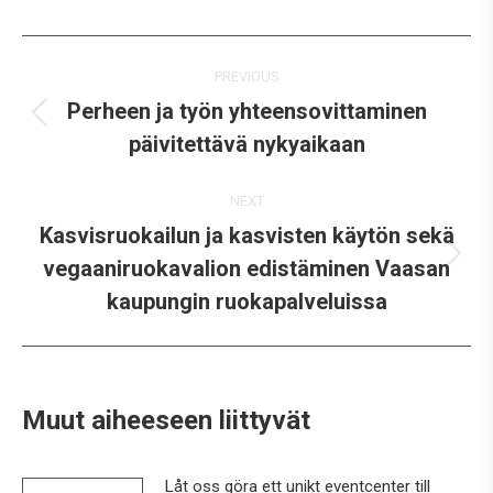
Facebook
Twitter
WhatsApp
LinkedIn
Pinterest
Post
PREVIOUS
navigation
Perheen ja työn yhteensovittaminen
Previous
päivitettävä nykyaikaan
post:
NEXT
Kasvisruokailun ja kasvisten käytön sekä
vegaaniruokavalion edistäminen Vaasan
Next
post:
kaupungin ruokapalveluissa
Muut aiheeseen liittyvät
Låt oss göra ett unikt eventcenter till