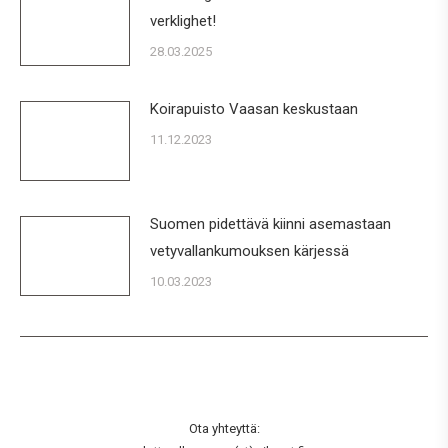
verklighet!
28.03.2025
Koirapuisto Vaasan keskustaan
11.12.2023
Suomen pidettävä kiinni asemastaan
vetyvallankumouksen kärjessä
10.03.2023
Ota yhteyttä: