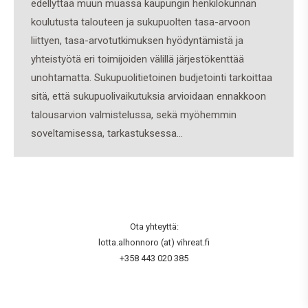
edellyttää muun muassa kaupungin henkilökunnan
koulutusta talouteen ja sukupuolten tasa-arvoon
liittyen, tasa-arvotutkimuksen hyödyntämistä ja
yhteistyötä eri toimijoiden välillä järjestökenttää
unohtamatta. Sukupuolitietoinen budjetointi tarkoittaa
sitä, että sukupuolivaikutuksia arvioidaan ennakkoon
talousarvion valmistelussa, sekä myöhemmin
soveltamisessa, tarkastuksessa…
Ota yhteyttä:
lotta.alhonnoro (at) vihreat.fi
+358 443 020 385