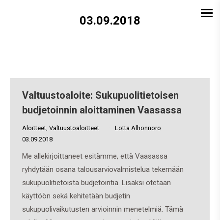
03.09.2018
Valtuustoaloite: Sukupuolitietoisen
budjetoinnin aloittaminen Vaasassa
Aloitteet
,
Valtuustoaloitteet
By
Lotta Alhonnoro
03.09.2018
Me allekirjoittaneet esitämme, että Vaasassa
ryhdytään osana talousarviovalmistelua tekemään
sukupuolitietoista budjetointia. Lisäksi otetaan
käyttöön sekä kehitetään budjetin
sukupuolivaikutusten arvioinnin menetelmiä. Tämä